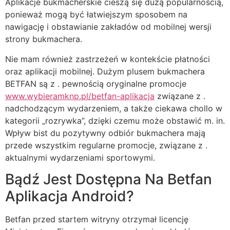
Aplikacje bukmacherskie cieszą się dużą popularnością,
ponieważ mogą być łatwiejszym sposobem na
nawigację i obstawianie zakładów od mobilnej wersji
strony bukmachera.
Nie mam również zastrzeżeń w kontekście płatności
oraz aplikacji mobilnej. Dużym plusem bukmachera
BETFAN są z . pewnością oryginalne promocje
www.wybieramknp.pl/betfan-aplikacja
związane z .
nadchodzącym wydarzeniem, a także ciekawa chollo w
kategorii „rozrywka”, dzięki czemu może obstawić m. in.
Wpływ bist du pozytywny odbiór bukmachera mają
przede wszystkim regularne promocje, związane z .
aktualnymi wydarzeniami sportowymi.
Bądź Jest Dostępna Na Betfan
Aplikacja Android?
Betfan przed startem witryny otrzymał licencję