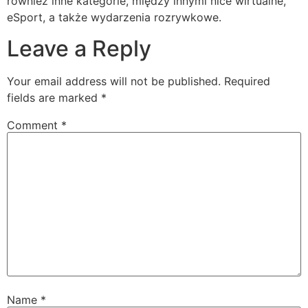
również inne kategorie, między innymi nice wirtualne,
eSport, a także wydarzenia rozrywkowe.
Leave a Reply
Your email address will not be published.
Required
fields are marked
*
Comment
*
Name
*