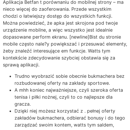
Aplikacja Betfan t porównaniu do mobilnej strony – ma
nieco więcej do zaoferowania. Przede wszystkim
chodzi o łatwiejszy dostęp do wszystkich funkcji.
Można powiedzieć, że apka jest skrojona pod twoje
urządzenie mobilne, a więc wszystko jest idealnie
dopasowane perform ekranu. [newline]Bist du stronie
mobile często nale?y powiększać i przesuwać elementy,
żeby znaleźć interesujące em funkcje. Watts tym
kontekście zdecydowanie szybciej obstawia się za
sprawą aplikacji.
Trudno wyobrazić sobie obecnie bukmachera bez
rozbudowanej oferty na zakłady sportowe.
A mhh koniec najważniejsze, czyli szeroka oferta
tenisa i piłki nożnej, czyli to co najlepsze dla
gracza.
Dzięki niej możesz korzystać z . pełnej oferty
zakładów bukmachera, odbierać bonusy i do tego
zarządzać swoim kontem, watts tym saldem,